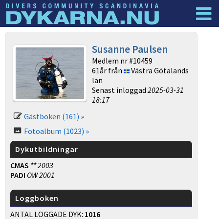
Dyknyheter
Logga in
Susanne Paulsen
Medlem nr #10459
61år från
Västra Götalands
län
Senast inloggad
2025-03-31
18:17
Gästboken (161) »
Fotoalbum (1023) »
Dykutbildningar
CMAS
** 2003
PADI
OW 2001
Loggboken
ANTAL LOGGADE DYK:
1016