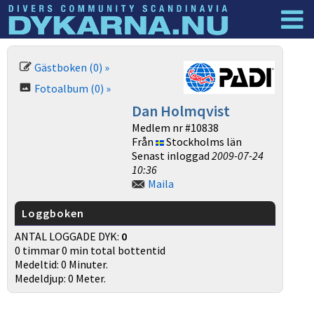
Dyknyheter
Logga in
Gästboken (0) »
Fotoalbum (0) »
Dan Holmqvist
Medlem nr #10838
Från
Stockholms län
Senast inloggad
2009-07-24
10:36
Maila
Loggboken
ANTAL LOGGADE DYK:
0
0 timmar 0 min total bottentid
Medeltid: 0 Minuter.
Medeldjup: 0 Meter.