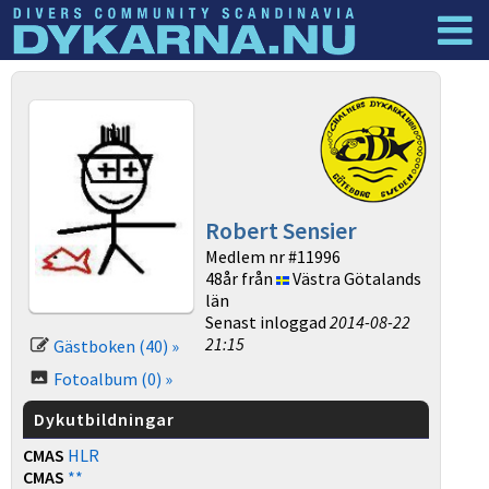
Dyknyheter
Logga in
Robert Sensier
Medlem nr #11996
48år från
Västra Götalands
län
Senast inloggad
2014-08-22
21:15
Gästboken (40) »
Fotoalbum (0) »
Dykutbildningar
CMAS
HLR
CMAS
**