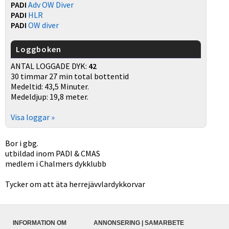
PADI
Adv OW Diver
PADI
HLR
PADI
OW diver
Loggboken
ANTAL LOGGADE DYK:
42
30 timmar 27 min total bottentid
Medeltid: 43,5 Minuter.
Medeldjup: 19,8 meter.
Visa loggar »
Bor i gbg.
utbildad inom PADI & CMAS
medlem i Chalmers dykklubb
Tycker om att äta herrejävvlardykkorvar
INFORMATION OM
ANNONSERING | SAMARBETE