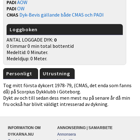
PADI
AOW
PADI
OW
CMAS
Dyk-Bevis gällande både CMAS och PADI
Loggboken
ANTAL LOGGADE DYK:
0
0 timmar 0 min total bottentid
Medeltid: 0 Minuter.
Medeldjup: 0 Meter.
Personligt
Utrustning
Tog mitt första dykcert 1978-79, (CMAS, det enda som fanns
då) på Scorpius Dykklubb i Göteborg.
Dykt av och till sedan dess men mest nu på senare år då min
fru också har blivit väldigt intresserad av dykning.
INFORMATION OM
ANNONSERING | SAMARBETE
DYKARNA.NU
Annonsera