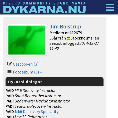
Dyknyheter
Logga in
Jim Boistrup
Medlem nr #12679
66år från
Stockholms län
Senast inloggad
2014-12-27
11:42
Gästboken (3) »
Fotoalbum (0) »
Dykutbildningar
RAID
Mk6 Discovery Instructor
RAID
Sport Rebreather Instructor
PADI
Underwater Navigator Instructor
PADI
Search & Recovery Instructor
RAID
Mk6 Discovery Speciality
RAID
Level 3 Rebreather