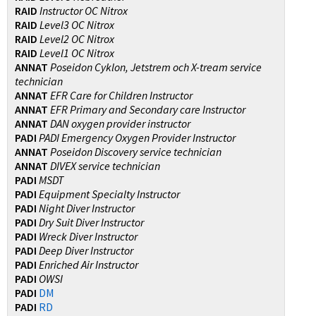
RAID
Instructor OC Nitrox
RAID
Level3 OC Nitrox
RAID
Level2 OC Nitrox
RAID
Level1 OC Nitrox
ANNAT
Poseidon Cyklon, Jetstrem och X-tream service
technician
ANNAT
EFR Care for Children Instructor
ANNAT
EFR Primary and Secondary care Instructor
ANNAT
DAN oxygen provider instructor
PADI
PADI Emergency Oxygen Provider Instructor
ANNAT
Poseidon Discovery service technician
ANNAT
DIVEX service technician
PADI
MSDT
PADI
Equipment Specialty Instructor
PADI
Night Diver Instructor
PADI
Dry Suit Diver Instructor
PADI
Wreck Diver Instructor
PADI
Deep Diver Instructor
PADI
Enriched Air Instructor
PADI
OWSI
PADI
DM
PADI
RD