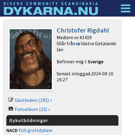
Dyknyheter
Logga in
Christofer Rigdahl
Medlem nr #1419
50år från
Västra Götalands
län
Befinner mig i:
Sverige
Senast inloggad
2024-08-16
16:27
Gästboken (195) »
Fotoalbum (22) »
Dykutbildningar
NACD
Full grottdykare