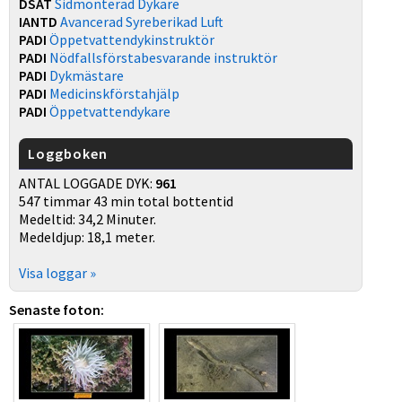
DSAT
Sidmonterad Dykare
IANTD
Avancerad Syreberikad Luft
PADI
Öppetvattendykinstruktör
PADI
Nödfallsförstabesvarande instruktör
PADI
Dykmästare
PADI
Medicinskförstahjälp
PADI
Öppetvattendykare
Loggboken
ANTAL LOGGADE DYK:
961
547 timmar 43 min total bottentid
Medeltid: 34,2 Minuter.
Medeldjup: 18,1 meter.
Visa loggar »
Senaste foton: