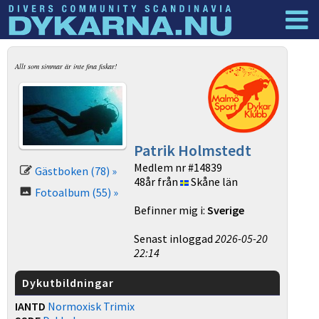
Dyknyheter
Logga in
Allt som simmar är inte fina fiskar!
Patrik Holmstedt
Medlem nr #14839
Gästboken (78) »
48år från
Skåne län
Fotoalbum (55) »
Befinner mig i:
Sverige
Senast inloggad
2026-05-20
22:14
Dykutbildningar
IANTD
Normoxisk Trimix