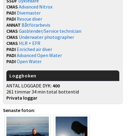
SSDF
Dykledare
CMAS
Advanced Nitrox
PADI
Divemaster
PADI
Rescue diver
ANNAT
Båtförarbevis
CMAS
Gasblender/Service technician
CMAS
Underwater photographer
CMAS
HLR + EFR
PADI
Enriched air diver
PADI
Advanced Open Water
PADI
Open Water
Loggboken
ANTAL LOGGADE DYK:
400
261 timmar 34 min total bottentid
Privata loggar
Senaste foton: