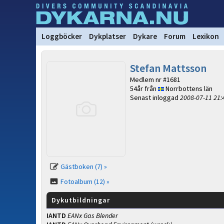
Loggböcker
Dykplatser
Dykare
Forum
Lexikon
Stefan Mattsson
Medlem nr #1681
54år från
Norrbottens län
Senast inloggad
2008-07-11 21:
Gästboken (7) »
Fotoalbum (12) »
Dykutbildningar
IANTD
EANx Gas Blender