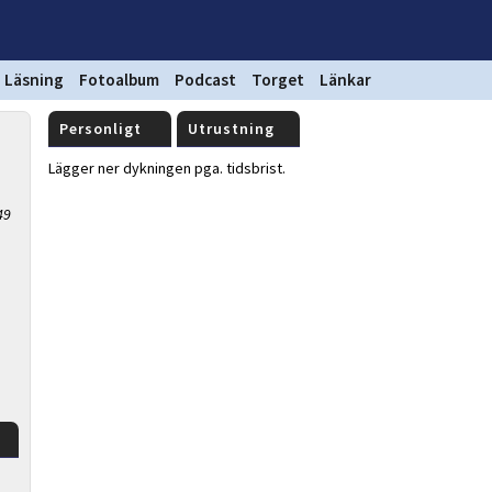
Läsning
Fotoalbum
Podcast
Torget
Länkar
Personligt
Utrustning
Lägger ner dykningen pga. tidsbrist.
49