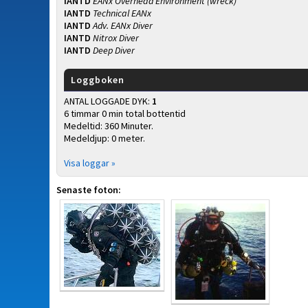
IANTD
EANx Overhead Environment (wreck)
IANTD
Technical EANx
IANTD
Adv. EANx Diver
IANTD
Nitrox Diver
IANTD
Deep Diver
Loggboken
ANTAL LOGGADE DYK:
1
6 timmar 0 min total bottentid
Medeltid: 360 Minuter.
Medeldjup: 0 meter.
Visa loggar »
Senaste foton: