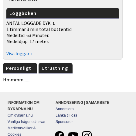
Loggboken
ANTAL LOGGADE DYK:
1
1 timmar 3 min total bottentid
Medeltid: 63 Minuter.
Medeldjup: 17 meter.
Visa loggar »
Personligt
Utrustning
Hmmmm.......
INFORMATION OM
ANNONSERING | SAMARBETE
DYKARNA.NU
Annonsera
Om dykarna.nu
Länka till oss
Vanliga frågor och svar
Sponsorer
Medlemsvillkor &
Cookies