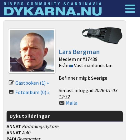
Dyknyheter
Logga in
Lars Bergman
Medlem nr #17439
Från
Västmanlands län
Befinner mig i:
Sverige
Gästboken (1) »
Senast inloggad
2026-01-03
Fotoalbum (0) »
12:32
Maila
Dykutbildningar
ANNAT
Räddningsdykare
ANNAT
A 40
PADI
Divemaster