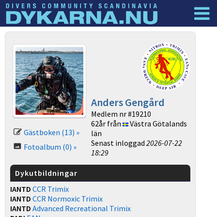
Dyknyheter
Logga in
Anders Gengård
Medlem nr #19210
62år från
Västra Götalands
Gästboken (13) »
län
Senast inloggad
2026-07-22
Fotoalbum (0) »
18:29
Dykutbildningar
IANTD
CCR Trimix
IANTD
CCR Normoxic Trimix
IANTD
Advanced Recreational Trimix