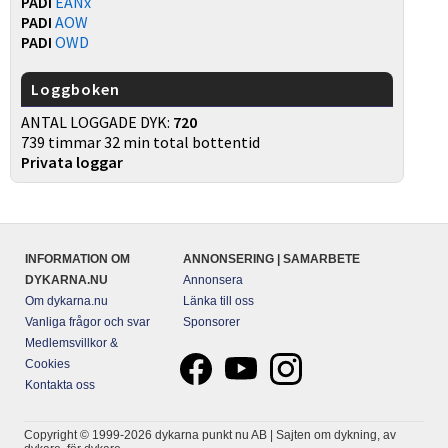
PADI
EANx
PADI
AOW
PADI
OWD
Loggboken
ANTAL LOGGADE DYK:
720
739 timmar 32 min total bottentid
Privata loggar
INFORMATION OM
ANNONSERING | SAMARBETE
DYKARNA.NU
Annonsera
Om dykarna.nu
Länka till oss
Vanliga frågor och svar
Sponsorer
Medlemsvillkor &
Cookies
Kontakta oss
Copyright © 1999-2026 dykarna punkt nu AB | Sajten om dykning, av