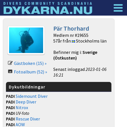
Dyknyheter
Logga in
Pär Thorhard
Medlem nr #19655
57år från
Stockholms län
Befinner mig i:
Sverige
(Östkusten)
Gästboken (15) »
Senast inloggad
2023-01-06
Fotoalbum (52) »
16:21
Dykutbildningar
PADI
Sidemount Diver
PADI
Deep Diver
PADI
Nitrox
PADI
UV-foto
PADI
Rescue Diver
PADI
AOW