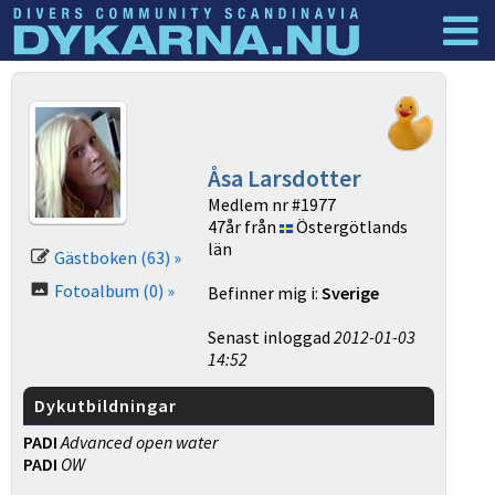
Dyknyheter
Logga in
Åsa Larsdotter
Medlem nr #1977
47år från
Östergötlands
län
Gästboken (63) »
Fotoalbum (0) »
Befinner mig i:
Sverige
Senast inloggad
2012-01-03
14:52
Dykutbildningar
PADI
Advanced open water
PADI
OW