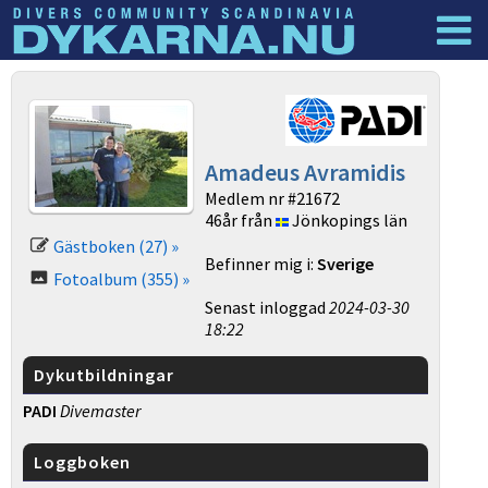
Dyknyheter
Logga in
Amadeus Avramidis
Medlem nr #21672
46år från
Jönkopings län
Gästboken (27) »
Befinner mig i:
Sverige
Fotoalbum (355) »
Senast inloggad
2024-03-30
18:22
Dykutbildningar
PADI
Divemaster
Loggboken