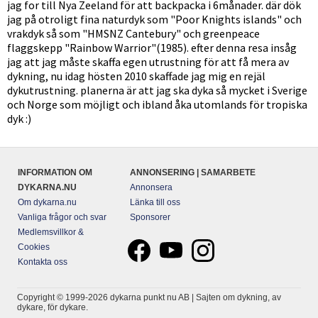
jag for till Nya Zeeland för att backpacka i 6månader. där dök
jag på otroligt fina naturdyk som "Poor Knights islands" och
vrakdyk så som "HMSNZ Cantebury" och greenpeace
flaggskepp "Rainbow Warrior"(1985). efter denna resa insåg
jag att jag måste skaffa egen utrustning för att få mera av
dykning, nu idag hösten 2010 skaffade jag mig en rejäl
dykutrustning. planerna är att jag ska dyka så mycket i Sverige
och Norge som möjligt och ibland åka utomlands för tropiska
dyk :)
INFORMATION OM
ANNONSERING | SAMARBETE
DYKARNA.NU
Annonsera
Om dykarna.nu
Länka till oss
Vanliga frågor och svar
Sponsorer
Medlemsvillkor &
Cookies
Kontakta oss
Copyright © 1999-2026 dykarna punkt nu AB | Sajten om dykning, av
dykare, för dykare.