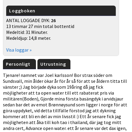
Loggboken
ANTAL LOGGADE DYK:
26
13 timmar 27 min total bottentid
Medeltid: 31 Minuter.
Medeldjup: 14,8 meter.
Visa loggar »
Personligt
Utrustning
Tjenare! namnet var Joel karlsson! Bor strax söder om
Sundsvall, min ålder ökar år för år så för att se åldern titta till
vänster ;) Jag började dyka som 19åring då jag fick
möjligheter att ta open water till ett rabaterat pris via
militären(Boden), Gjorde mina första basängdyk i arvidsjaur
sedan bar det av emot Brønnøysund som ligger i norge för att
göra uppdyket, vid detta tillfälle förstod jag att dykning
kommer att bli en del av min livsstil :) Ett år senare fick jag
möjligheten att åka till koh tao i thailand, där jag tog mitt
andra cert, Advance open water. ett år senare var det dax igen,