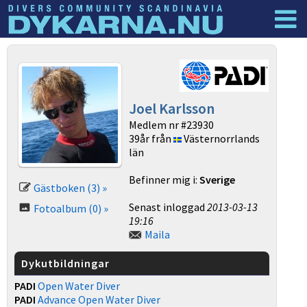
Dyknyheter
Logga in
Joel Karlsson
Medlem nr #23930
39år från
Västernorrlands
län
Befinner mig i:
Sverige
Gästboken (3) »
Senast inloggad
2013-03-13
Fotoalbum (0) »
19:16
Maila
Dykutbildningar
PADI
Open Water Diver
PADI
Advance Open Water Diver