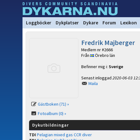
Loggböcker
Dykplatser
Dykare
Forum
Lexikon
Fredrik Majberger
Medlem nr #2666
Från
Örebro län
Befinner mig i:
Sverige
Senast inloggad
2020-06-03 12:
Maila
Gästboken (71) »
Fotoalbum (0) »
Dykutbildningar
TDI
Pelagian mixed gas CCR diver