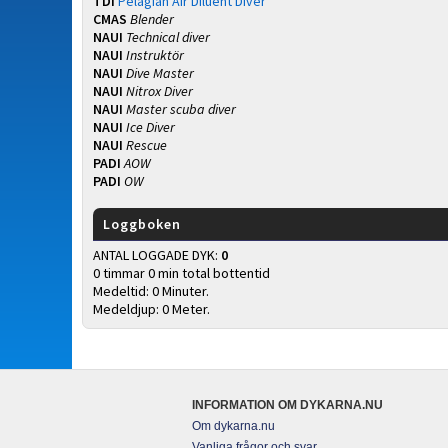
TDI
Pelagian Air Diluent Diver
CMAS
Blender
NAUI
Technical diver
NAUI
Instruktör
NAUI
Dive Master
NAUI
Nitrox Diver
NAUI
Master scuba diver
NAUI
Ice Diver
NAUI
Rescue
PADI
AOW
PADI
OW
Loggboken
ANTAL LOGGADE DYK:
0
0 timmar 0 min total bottentid
Medeltid: 0 Minuter.
Medeldjup: 0 Meter.
INFORMATION OM DYKARNA.NU
Om dykarna.nu
Vanliga frågor och svar