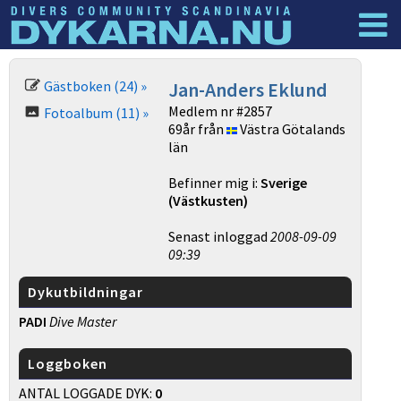
Dyknyheter
Logga in
Gästboken (24) »
Jan-Anders Eklund
Medlem nr #2857
Fotoalbum (11) »
69år från
Västra Götalands
län
Befinner mig i:
Sverige
(Västkusten)
Senast inloggad
2008-09-09
09:39
Dykutbildningar
PADI
Dive Master
Loggboken
ANTAL LOGGADE DYK:
0