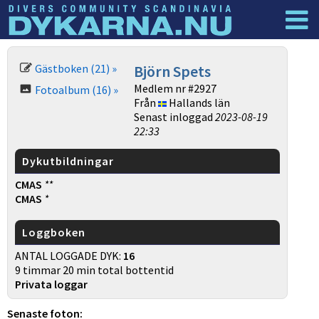
Dyknyheter
Logga in
Gästboken (21) »
Björn Spets
Medlem nr #2927
Fotoalbum (16) »
Från
Hallands län
Senast inloggad
2023-08-19
22:33
Dykutbildningar
CMAS
**
CMAS
*
Loggboken
ANTAL LOGGADE DYK:
16
9 timmar 20 min total bottentid
Privata loggar
Senaste foton: