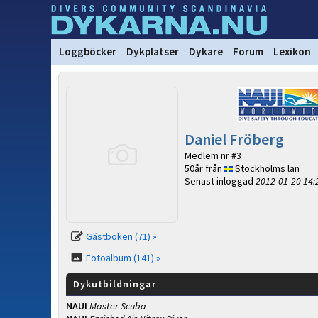
Loggböcker
Dykplatser
Dykare
Forum
Lexikon
Daniel Fröberg
Medlem nr #3
50år från
Stockholms län
Senast inloggad
2012-01-20 14:
Gästboken (71) »
Fotoalbum (141) »
Dykutbildningar
NAUI
Master Scuba