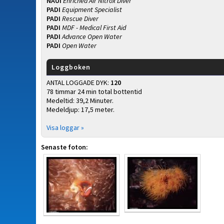
NAUI
Enriched Air Nitrox Diver
PADI
Equipment Specialist
PADI
Rescue Diver
PADI
MDF - Medical First Aid
PADI
Advance Open Water
PADI
Open Water
Loggboken
ANTAL LOGGADE DYK:
120
78 timmar 24 min total bottentid
Medeltid: 39,2 Minuter.
Medeldjup: 17,5 meter.
Visa loggar »
Senaste foton: