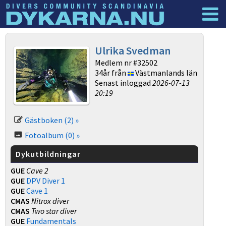
Dyknyheter
Logga in
Ulrika Svedman
Medlem nr #32502
34år från
Västmanlands län
Senast inloggad
2026-07-13
20:19
Gästboken (2) »
Fotoalbum (0) »
Dykutbildningar
GUE
Cave 2
GUE
DPV Diver 1
GUE
Cave 1
CMAS
Nitrox diver
CMAS
Two star diver
GUE
Fundamentals