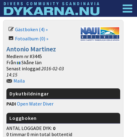
Dyknyheter
Logga in
Gästboken (4) »
Fotoalbum (0) »
Antonio Martinez
Medlem nr #3445
Från
Skåne län
Senast inloggad
2016-02-03
14:15
Maila
Dykutbildningar
PADI
Open Water Diver
Loggboken
ANTAL LOGGADE DYK:
0
0 timmar 0 min total bottentid