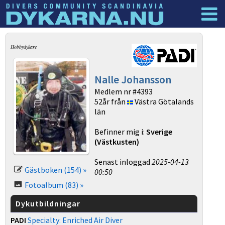
Dyknyheter
Logga in
Hobbydykare
Nalle Johansson
Medlem nr #4393
52år från
Västra Götalands
län
Befinner mig i:
Sverige
(Västkusten)
Senast inloggad
2025-04-13
Gästboken (154) »
00:50
Fotoalbum (83) »
Dykutbildningar
PADI
Specialty: Enriched Air Diver