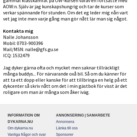
gammal klasskamrat på OW-kursen varav en fortsatte med
AOW:n. Själv är jag kunskapshungrig och tar de kurser som
verkar spännande för stunden. Om det eg leder mig nån vart
vet jag inte men varje gång man gör nått lär man sig något.
Kontakta mig
Nalle Johansson
Mobil: 0703-900396
Mail/MSN: nalle@gfs.gu.se
ICQ: 1532479
Jag dyker gärna ofta och mycket men saknar tillräckligt
många buddys... För närvarande oxå bil. Så om du känner för
att ta ett dopp eller kanske för att tillbringa en helg på ett
dykcenter så skriv nått om det i min gästbok för visst är det
roligare om man är många som åker iväg.
INFORMATION OM
ANNONSERING | SAMARBETE
DYKARNA.NU
Annonsera
Om dykarna.nu
Länka till oss
Vanliga frågor och svar
Sponsorer