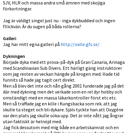
SJV, HLR och massa andra små ämnen med skojiga
förkortningar.
Jag är väldigt singel just nu - inga dykbuddied och ingen
fllickvän. Är du sugen på båda rollerna?
Galleri
Jag har mitt egna galleri på
http://nalle.gfs.se/
Dykningen
Började dyka med ett prova-på-dyk på Gran Canaria, Arinaga
med Scandinavian Sub Divers. Ett härligt gäng instruktörer
som jag resten av veckan hängde på krogen med. Hade tid
funnits så hade jag tagit cert direkt.
Men så blev det inte och nån gång 2001 funderade jag på det
där med dykning men det verkade som en rel dyr hobby och
omständigt med en massa läkarkontroller först etc etc.
Men så träffade jag en kille i Kungsbacka som rek. att jag
skulle ta steget och bli dykare. Själv tyckte han att Oxygéne
var den plats jag skulle söka upp. Det är inte nått jag ångrar
utan faktiskt är helnöjd med.
Jag fick dessutom med mig både en arbetskamrat och en