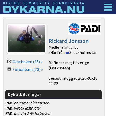
Dyknyheter
Logga in
Rickard Jonsson
Medlem nr #5400
44år från
Stockholms län
Gästboken (35) »
Befinner mig i:
Sverige
(Östkusten)
Fotoalbum (73) »
Senast inloggad
2026-01-18
21:20
Dykutbildningar
PADI
equpment Instructor
PADI
wreck Instructor
PADI
Enriched Air Instructor