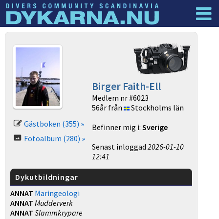
Dyknyheter
Logga in
Birger Faith-Ell
Medlem nr #6023
56år från
Stockholms län
Gästboken (355) »
Befinner mig i:
Sverige
Fotoalbum (280) »
Senast inloggad
2026-01-10
12:41
Dykutbildningar
ANNAT
Maringeologi
ANNAT
Mudderverk
ANNAT
Slammkrypare