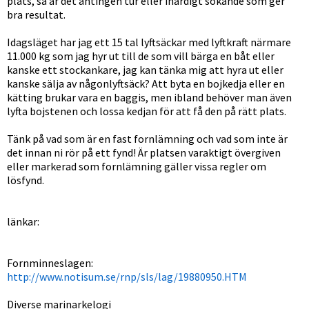
plats, så är det antingen tur eller ihärdigt sökande som ger
bra resultat.
Idagsläget har jag ett 15 tal lyftsäckar med lyftkraft närmare
11.000 kg som jag hyr ut till de som vill bärga en båt eller
kanske ett stockankare, jag kan tänka mig att hyra ut eller
kanske sälja av någonlyftsäck? Att byta en bojkedja eller en
kätting brukar vara en baggis, men ibland behöver man även
lyfta bojstenen och lossa kedjan för att få den på rätt plats.
Tänk på vad som är en fast fornlämning och vad som inte är
det innan ni rör på ett fynd! Är platsen varaktigt övergiven
eller markerad som fornlämning gäller vissa regler om
lösfynd.
länkar:
Fornminneslagen:
http://www.notisum.se/rnp/sls/lag/19880950.HTM
Diverse marinarkelogi