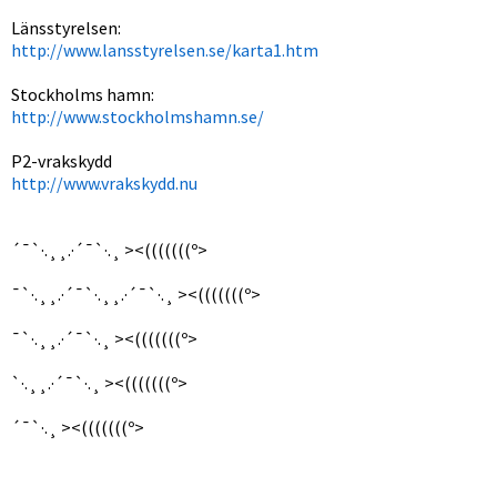
Länsstyrelsen:
http://www.lansstyrelsen.se/karta1.htm
Stockholms hamn:
http://www.stockholmshamn.se/
P2-vrakskydd
http://www.vrakskydd.nu
´¯`·.¸¸.·´¯`·.¸ ><(((((((º>
¯`·.¸¸.·´¯`·.¸¸.·´¯`·.¸ ><(((((((º>
¯`·.¸¸.·´¯`·.¸ ><(((((((º>
`·.¸¸.·´¯`·.¸ ><(((((((º>
´¯`·.¸ ><(((((((º>