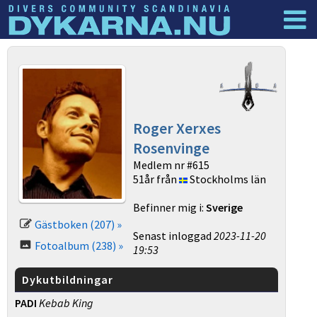
Dyknyheter
Logga in
Roger Xerxes
Rosenvinge
Medlem nr #615
51år från
Stockholms län
Befinner mig i:
Sverige
Gästboken (207) »
Senast inloggad
2023-11-20
Fotoalbum (238) »
19:53
Dykutbildningar
PADI
Kebab King