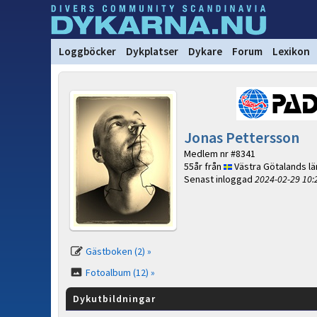
Loggböcker
Dykplatser
Dykare
Forum
Lexikon
Jonas Pettersson
Medlem nr #8341
55år från
Västra Götalands lä
Senast inloggad
2024-02-29 10:
Gästboken (2) »
Fotoalbum (12) »
Dykutbildningar