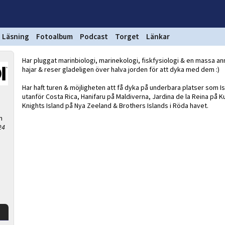
Läsning
Fotoalbum
Podcast
Torget
Länkar
Har pluggat marinbiologi, marinekologi, fiskfysiologi & en massa ann
hajar & reser gladeligen över halva jorden för att dyka med dem :)
Har haft turen & möjligheten att få dyka på underbara platser som I
utanför Costa Rica, Hanifaru på Maldiverna, Jardina de la Reina på 
Knights Island på Nya Zeeland & Brothers Islands i Röda havet.
n
24