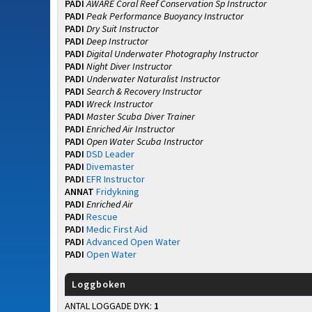
PADI
AWARE Coral Reef Conservation Sp Instructor
PADI
Peak Performance Buoyancy Instructor
PADI
Dry Suit Instructor
PADI
Deep Instructor
PADI
Digital Underwater Photography Instructor
PADI
Night Diver Instructor
PADI
Underwater Naturalist Instructor
PADI
Search & Recovery Instructor
PADI
Wreck Instructor
PADI
Master Scuba Diver Trainer
PADI
Enriched Air Instructor
PADI
Open Water Scuba Instructor
PADI
DSD Leader
PADI
Divemaster
PADI
EFR Instructor
ANNAT
Fridykning
PADI
Enriched Air
PADI
Rescue
PADI
Medic First Aid
PADI
Advanced Open Water
PADI
Open Water
Loggboken
ANTAL LOGGADE DYK:
1