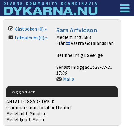
Dyknyheter
Logga in
Gästboken (0) »
Sara Arfvidson
Medlem nr #8583
Fotoalbum (0) »
Från
Västra Götalands län
Befinner mig i:
Sverige
Senast inloggad
2021-07-25
17:06
Maila
Loggboken
ANTAL LOGGADE DYK:
0
0 timmar 0 min total bottentid
Medeltid: 0 Minuter.
Medeldjup: 0 Meter.