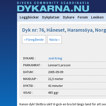
Loggböcker
Dykplatser
Dykare
Forum
Lexikon
Dyk nr: 76, Håneset, Haramsöya, Nor
« Föregående
Nästa »
DYKARE :
Joel Kring
PARKAMRAT :
Lennart Larsson
DATUM :
2005-09-09
MAXDJUP :
22,5 meter
DYKTID :
42 minuter
VISAD :
485 ggr
Kanon dyk! Skitbra sikt! Vi gick en bra bit längs land för att 