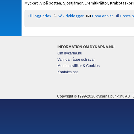
Mycket liv på botten, Sjöstjärnor, Eremitkräftor, Krabbtasko
Till loggindex
Sök dykloggar
Tipsa en vän
Posta 
INFORMATION OM DYKARNA.NU
Om dykarna.nu
Vanliga frågor och svar
Medlemsvillkor & Cookies
Kontakta oss
Copyright © 1999-2026 dykarna punkt nu AB | S