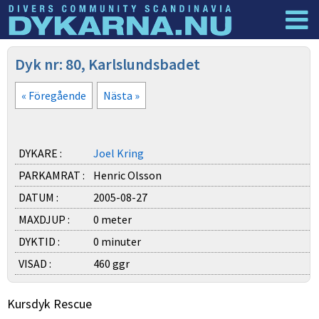
Dyknyheter
Logga in
Dyk nr: 80, Karlslundsbadet
« Föregående
Nästa »
DYKARE :
Joel Kring
PARKAMRAT :
Henric Olsson
DATUM :
2005-08-27
MAXDJUP :
0 meter
DYKTID :
0 minuter
VISAD :
460 ggr
Kursdyk Rescue