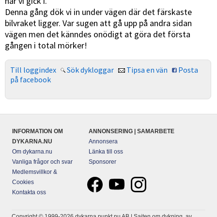
när vi gick i.
Denna gång dök vi in under vägen där det färskaste
bilvraket ligger. Var sugen att gå upp på andra sidan
vägen men det känndes onödigt at göra det första
gången i total mörker!
Till loggindex
Sök dykloggar
Tipsa en vän
Posta
på facebook
INFORMATION OM
ANNONSERING | SAMARBETE
DYKARNA.NU
Annonsera
Om dykarna.nu
Länka till oss
Vanliga frågor och svar
Sponsorer
Medlemsvillkor &
Cookies
Kontakta oss
Copyright © 1999-2026 dykarna punkt nu AB | Sajten om dykning, av