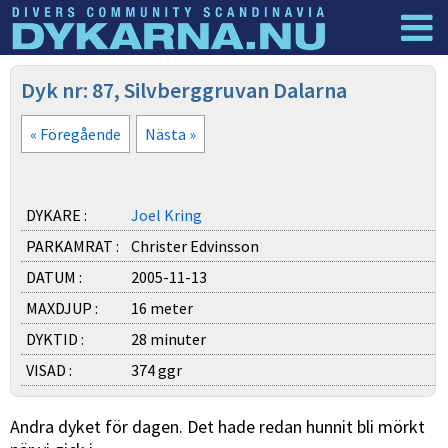
Dyknyheter
Logga in
Dyk nr: 87, Silvberggruvan Dalarna
« Föregående
Nästa »
DYKARE :
Joel Kring
PARKAMRAT :
Christer Edvinsson
DATUM :
2005-11-13
MAXDJUP :
16 meter
DYKTID :
28 minuter
VISAD :
374 ggr
Andra dyket för dagen. Det hade redan hunnit bli mörkt