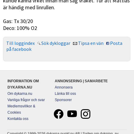
kunde känna vrket innan man såg vraket. Tur att Mattias
är händig med linrullen.
Gas: Tx 30/20
Deco: 100% O2
Till loggindex
Sök dykloggar
Tipsa en vän
Posta
på facebook
INFORMATION OM
ANNONSERING | SAMARBETE
DYKARNA.NU
Annonsera
Om dykarna.nu
Länka till oss
Vanliga frågor och svar
Sponsorer
Medlemsvillkor &
Cookies
Kontakta oss
Copyright © 1999-2026 dykarna punkt nu AB | Sajten om dykning, av