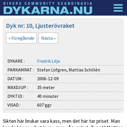
Dyknyheter
Logga in
Dyk nr: 10, Ljusterövraket
« Föregående
Nästa »
DYKARE :
Fredrik Lilja
PARKAMRAT :
Stefan Löfgren, Mattias Schillén
DATUM :
2006-12-09
MAXDJUP :
35 meter
DYKTID :
40 minuter
VISAD :
607 ggr
Sikten här brukar vara kass, men det här tar priset. Man