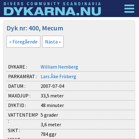
Dyknyheter
Logga in
Dyk nr: 400, Mecum
« Föregående
Nästa »
DYKARE :
William Hemberg
PARKAMRAT :
Lars Åke Fröberg
DATUM :
2007-07-04
MAXDJUP :
33,5 meter
DYKTID :
48 minuter
VATTENTEMP
5 grader
:
3,6 meter
SIKT :
784 ggr