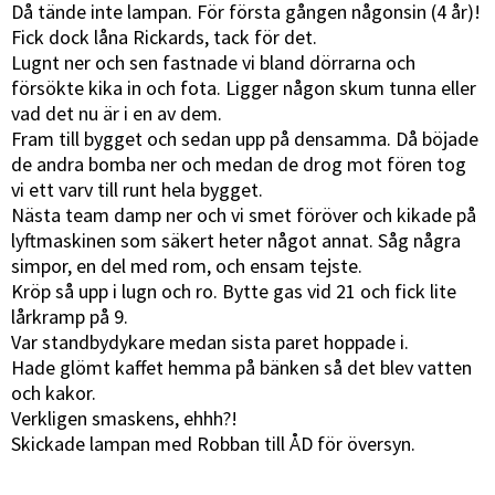
Då tände inte lampan. För första gången någonsin (4 år)!
Fick dock låna Rickards, tack för det.
Lugnt ner och sen fastnade vi bland dörrarna och
försökte kika in och fota. Ligger någon skum tunna eller
vad det nu är i en av dem.
Fram till bygget och sedan upp på densamma. Då böjade
de andra bomba ner och medan de drog mot fören tog
vi ett varv till runt hela bygget.
Nästa team damp ner och vi smet föröver och kikade på
lyftmaskinen som säkert heter något annat. Såg några
simpor, en del med rom, och ensam tejste.
Kröp så upp i lugn och ro. Bytte gas vid 21 och fick lite
lårkramp på 9.
Var standbydykare medan sista paret hoppade i.
Hade glömt kaffet hemma på bänken så det blev vatten
och kakor.
Verkligen smaskens, ehhh?!
Skickade lampan med Robban till ÅD för översyn.