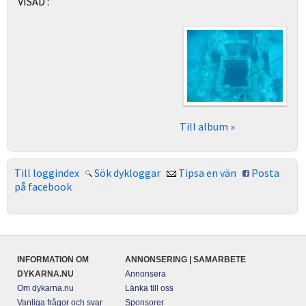
VISAD :
Till album »
Till loggindex
Sök dykloggar
Tipsa en vän
Posta
på facebook
INFORMATION OM
ANNONSERING | SAMARBETE
DYKARNA.NU
Annonsera
Om dykarna.nu
Länka till oss
Vanliga frågor och svar
Sponsorer