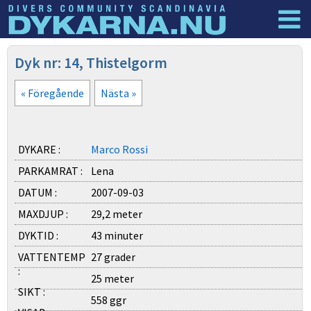
Dyknyheter
Logga in
Dyk nr: 14, Thistelgorm
« Föregående
Nästa »
DYKARE :
Marco Rossi
PARKAMRAT :
Lena
DATUM :
2007-09-03
MAXDJUP :
29,2 meter
DYKTID :
43 minuter
VATTENTEMP
27 grader
:
25 meter
SIKT :
558 ggr