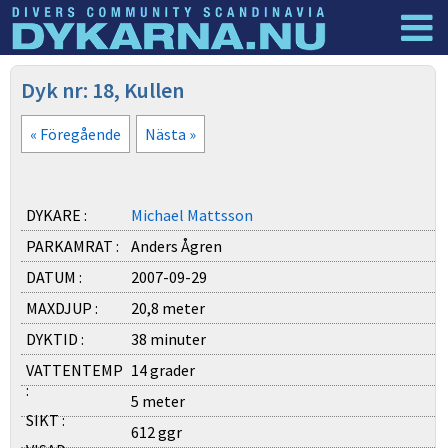
Dyknyheter
Logga in
Dyk nr: 18, Kullen
« Föregående
Nästa »
DYKARE :
Michael Mattsson
PARKAMRAT :
Anders Ågren
DATUM :
2007-09-29
MAXDJUP :
20,8 meter
DYKTID :
38 minuter
VATTENTEMP
14 grader
:
5 meter
SIKT :
612 ggr