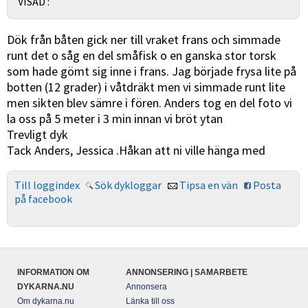
VISAD :
Dök från båten gick ner till vraket frans och simmade
runt det o såg en del småfisk o en ganska stor torsk
som hade gömt sig inne i frans. Jag började frysa lite på
botten (12 grader) i våtdräkt men vi simmade runt lite
men sikten blev sämre i fören. Anders tog en del foto vi
la oss på 5 meter i 3 min innan vi bröt ytan
Trevligt dyk
Tack Anders, Jessica .Håkan att ni ville hänga med
Till loggindex
Sök dykloggar
Tipsa en vän
Posta
på facebook
INFORMATION OM
ANNONSERING | SAMARBETE
DYKARNA.NU
Annonsera
Om dykarna.nu
Länka till oss