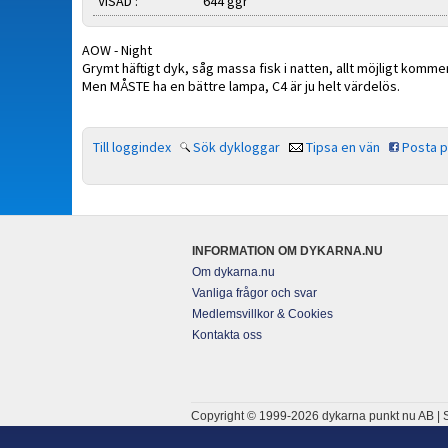
VISAD :
644 ggr
AOW - Night
Grymt häftigt dyk, såg massa fisk i natten, allt möjligt komme
Men MÅSTE ha en bättre lampa, C4 är ju helt värdelös.
Till loggindex
Sök dykloggar
Tipsa en vän
Posta 
INFORMATION OM DYKARNA.NU
Om dykarna.nu
Vanliga frågor och svar
Medlemsvillkor & Cookies
Kontakta oss
Copyright © 1999-2026 dykarna punkt nu AB | S