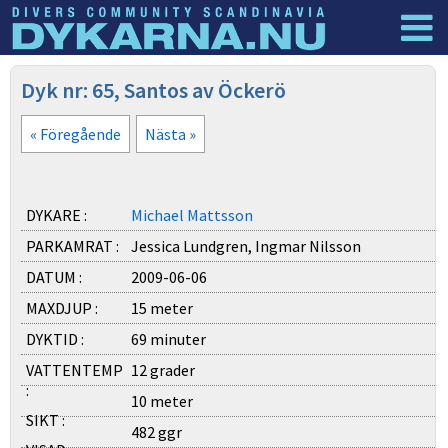
Dyknyheter
Logga in
Dyk nr: 65, Santos av Öckerö
« Föregående
Nästa »
DYKARE :
Michael Mattsson
PARKAMRAT :
Jessica Lundgren, Ingmar Nilsson
DATUM :
2009-06-06
MAXDJUP :
15 meter
DYKTID :
69 minuter
VATTENTEMP
12 grader
:
10 meter
SIKT :
482 ggr