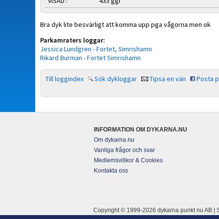
VISAD :
433 ggr
Bra dyk lite besvärligt att komma upp pga vågorna men ok
Parkamraters loggar:
Jessica Lundgren - Fortet, Simrishamn
Rikard Burman - Fortet Simrishamn
Till loggindex
Sök dykloggar
Tipsa en vän
Posta 
INFORMATION OM DYKARNA.NU
Om dykarna.nu
Vanliga frågor och svar
Medlemsvillkor & Cookies
Kontakta oss
Copyright © 1999-2026 dykarna punkt nu AB | S