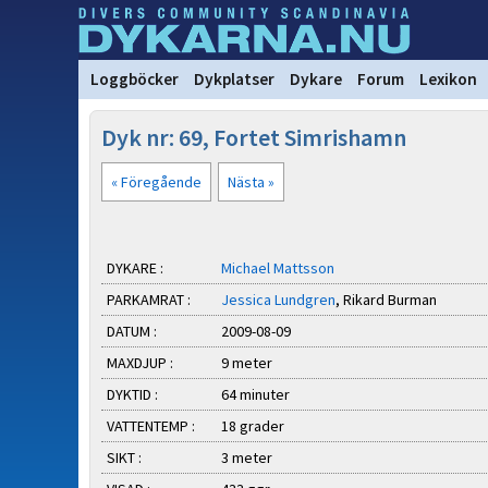
Loggböcker
Dykplatser
Dykare
Forum
Lexikon
Dyk nr: 69, Fortet Simrishamn
« Föregående
Nästa »
DYKARE :
Michael Mattsson
PARKAMRAT :
Jessica Lundgren
, Rikard Burman
DATUM :
2009-08-09
MAXDJUP :
9 meter
DYKTID :
64 minuter
VATTENTEMP :
18 grader
SIKT :
3 meter