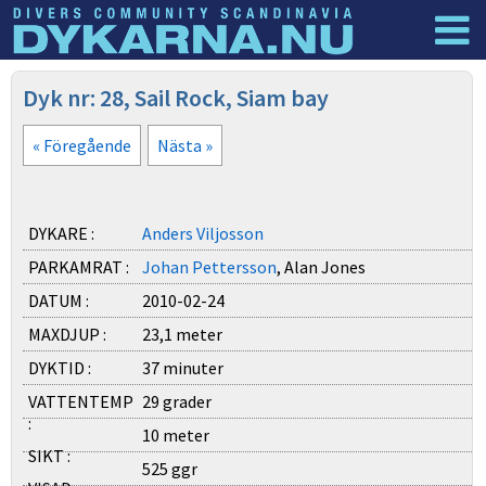
Dyknyheter
Logga in
Dyk nr: 28, Sail Rock, Siam bay
« Föregående
Nästa »
DYKARE :
Anders Viljosson
PARKAMRAT :
Johan Pettersson
, Alan Jones
DATUM :
2010-02-24
MAXDJUP :
23,1 meter
DYKTID :
37 minuter
VATTENTEMP
29 grader
:
10 meter
SIKT :
525 ggr