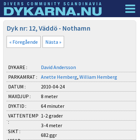
Dyknyheter
Logga in
Dyk nr: 12, Väddö - Nothamn
« Föregående
Nästa »
DYKARE :
David Andersson
PARKAMRAT :
Anette Hemberg
,
William Hemberg
DATUM :
2010-04-24
MAXDJUP :
8 meter
DYKTID :
64 minuter
VATTENTEMP
1-2 grader
:
3-4 meter
SIKT :
682 ggr