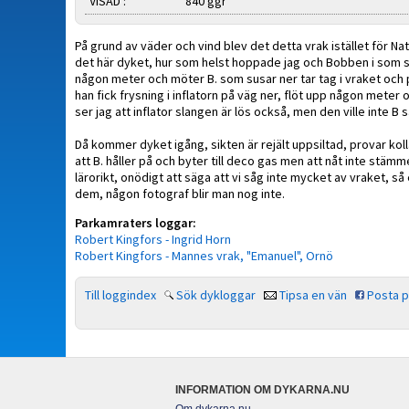
VISAD :
840 ggr
På grund av väder och vind blev det detta vrak istället för Nat
det här dyket, hur som helst hoppade jag och Bobben i som sis
någon meter och möter B. som susar ner tar tag i vraket och p
han fick frysning i inflatorn på väg ner, flöt upp någon meter
ser jag att inflator slangen är lös också, men den ville inte B 
Då kommer dyket igång, sikten är rejält uppsiltad, provar kolla
att B. håller på och byter till deco gas men att nåt inte stämm
lärorikt, onödigt att säga att vi såg inte mycket av vraket, så 
dem, någon fotograf blir man nog inte.
Parkamraters loggar:
Robert Kingfors - Ingrid Horn
Robert Kingfors - Mannes vrak, "Emanuel", Ornö
Till loggindex
Sök dykloggar
Tipsa en vän
Posta 
INFORMATION OM DYKARNA.NU