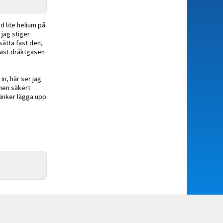
d lite helium på
 jag stiger
sätta fast den,
 fast dräktgasen
in, här ser jag
 men säkert
 tänker lägga upp