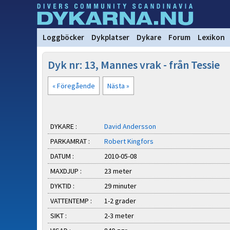
Loggböcker
Dykplatser
Dykare
Forum
Lexikon
Dyk nr: 13, Mannes vrak - från Tessie
« Föregående
Nästa »
DYKARE :
David Andersson
PARKAMRAT :
Robert Kingfors
DATUM :
2010-05-08
MAXDJUP :
23 meter
DYKTID :
29 minuter
VATTENTEMP :
1-2 grader
SIKT :
2-3 meter