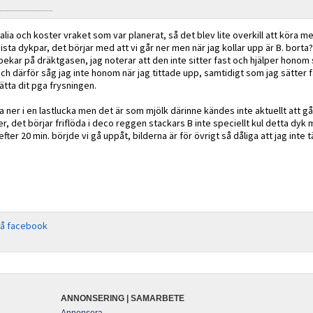
alia och koster vraket som var planerat, så det blev lite overkill att köra me
ta dykpar, det börjar med att vi går ner men när jag kollar upp är B. borta?
ekar på dräktgasen, jag noterar att den inte sitter fast och hjälper honom 
 och därför såg jag inte honom när jag tittade upp, samtidigt som jag sätter
sätta dit pga frysningen.
 ner i en lastlucka men det är som mjölk därinne kändes inte aktuellt att gå 
er, det börjar friflöda i deco reggen stackars B inte speciellt kul detta dyk
efter 20 min. börjde vi gå uppåt, bilderna är för övrigt så dåliga att jag inte
på facebook
ANNONSERING | SAMARBETE