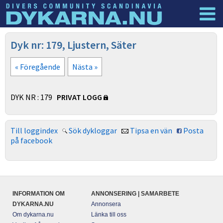
Dyknyheter
Logga in
Dyk nr: 179, Ljustern, Säter
« Föregående
Nästa »
DYK NR : 179
PRIVAT LOGG
Till loggindex
Sök dykloggar
Tipsa en vän
Posta
på facebook
INFORMATION OM
ANNONSERING | SAMARBETE
DYKARNA.NU
Annonsera
Om dykarna.nu
Länka till oss