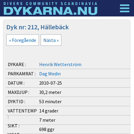
Dyknyheter
Logga in
Dyk nr: 212, Hällebäck
« Föregående
Nästa »
DYKARE :
Henrik Wetterström
PARKAMRAT :
Dag Wedin
DATUM :
2010-07-25
MAXDJUP :
30,2 meter
DYKTID :
53 minuter
VATTENTEMP
14 grader
:
7 meter
SIKT :
698 ggr