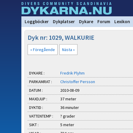
Loggböcker
Dykplatser
Dykare
Forum
Lexikon
Dyk nr: 1029, WALKURIE
« Föregående
Nästa »
DYKARE :
Fredrik Plyhm
PARKAMRAT :
Christoffer Persson
DATUM :
2010-08-09
MAXDJUP :
37 meter
DYKTID :
36 minuter
VATTENTEMP :
? grader
SIKT :
5 meter