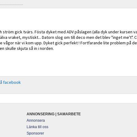
ch ström gick tvärs. Fösta dyket med ADV påslagen (alla dyk under kursen va
va vraket, mystiskt... Datorn slog om till deco men det blev "inget me't". Ch
nde vågor när vi kom upp. Dyket gick perfekt ! Fortfarande lite problem på de
n skulle skjuta så in i norden.
på facebook
ANNONSERING | SAMARBETE
Annonsera
Länka till oss
Sponsorer