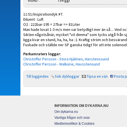
VISAD :
734 ggr
11:51/Inspirationdyk #7.
Diluent : Luft
O2 : 222bar-195 = 27bar => 81Liter
Man hade lovat 1-3 m/s men var betydligt mer än så.... Vind o
Sikten någotsånär, mycket "vit dimma" som tycks utgå från själ
ligga kvar en stund, ha, ha, ha :-). Kraftig ström och besvära
Fuskade och ställde ner SP ganska tidigt för att inte solenoide
Parkamraters loggar:
Christoffer Persson - Stora Hjälmen, Havstenssund
Christoffer Persson - Walkürie, Havsstensund
Till loggindex
Sök dykloggar
Tipsa en vän
Posta 
INFORMATION OM DYKARNA.NU
Om dykarna.nu
Vanliga frågor och svar
Medlemsvillkor & Cookies