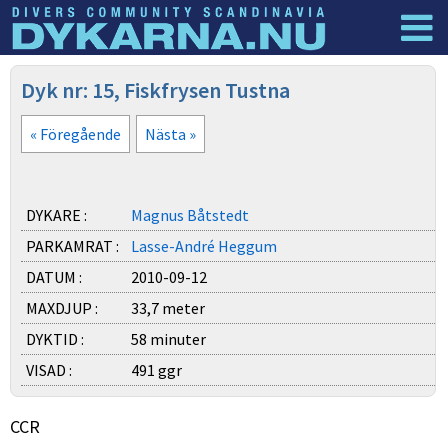
Dyknyheter
Logga in
Dyk nr: 15, Fiskfrysen Tustna
« Föregående
Nästa »
DYKARE :
Magnus Båtstedt
PARKAMRAT :
Lasse-André Heggum
DATUM :
2010-09-12
MAXDJUP :
33,7 meter
DYKTID :
58 minuter
VISAD :
491 ggr
CCR