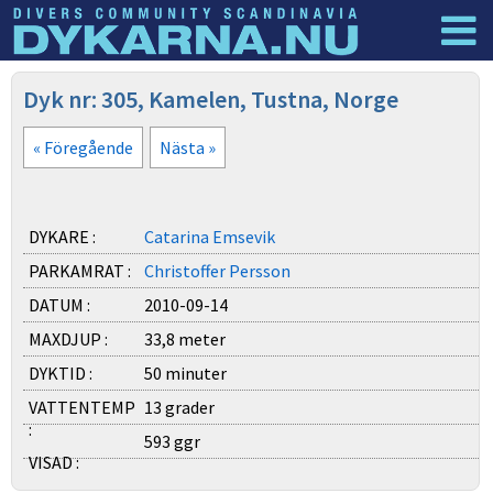
Dyknyheter
Logga in
Dyk nr: 305, Kamelen, Tustna, Norge
« Föregående
Nästa »
DYKARE :
Catarina Emsevik
PARKAMRAT :
Christoffer Persson
DATUM :
2010-09-14
MAXDJUP :
33,8 meter
DYKTID :
50 minuter
VATTENTEMP
13 grader
:
593 ggr
VISAD :