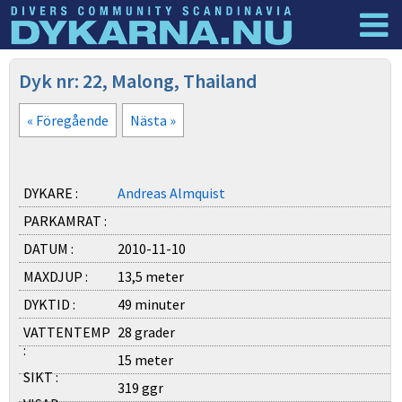
Dyknyheter
Logga in
Dyk nr: 22, Malong, Thailand
« Föregående
Nästa »
DYKARE :
Andreas Almquist
PARKAMRAT :
DATUM :
2010-11-10
MAXDJUP :
13,5 meter
DYKTID :
49 minuter
VATTENTEMP
28 grader
:
15 meter
SIKT :
319 ggr