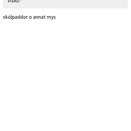
VISAD :
skölpaddor o annat mys