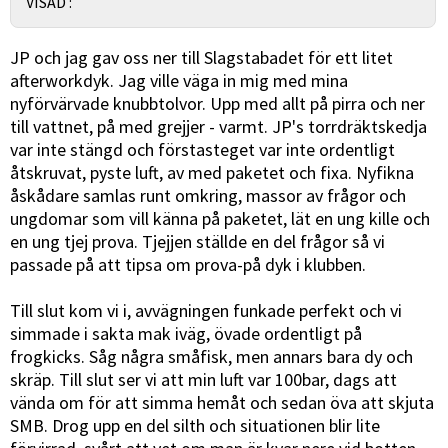
VISAD :
JP och jag gav oss ner till Slagstabadet för ett litet
afterworkdyk. Jag ville väga in mig med mina
nyförvärvade knubbtolvor. Upp med allt på pirra och ner
till vattnet, på med grejjer - varmt. JP's torrdräktskedja
var inte stängd och förstasteget var inte ordentligt
åtskruvat, pyste luft, av med paketet och fixa. Nyfikna
åskådare samlas runt omkring, massor av frågor och
ungdomar som vill känna på paketet, lät en ung kille och
en ung tjej prova. Tjejjen ställde en del frågor så vi
passade på att tipsa om prova-på dyk i klubben.
Till slut kom vi i, avvägningen funkade perfekt och vi
simmade i sakta mak iväg, övade ordentligt på
frogkicks. Såg några småfisk, men annars bara dy och
skräp. Till slut ser vi att min luft var 100bar, dags att
vända om för att simma hemåt och sedan öva att skjuta
SMB. Drog upp en del silth och situationen blir lite