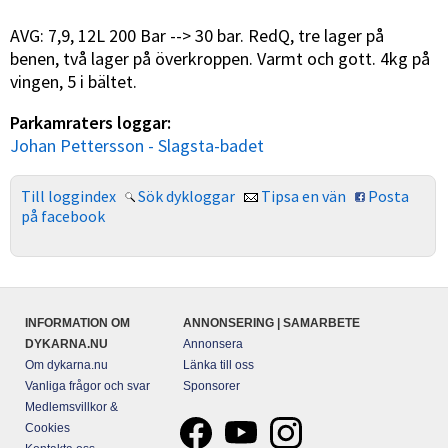
AVG: 7,9, 12L 200 Bar --> 30 bar. RedQ, tre lager på
benen, två lager på överkroppen. Varmt och gott. 4kg på
vingen, 5 i bältet.
Parkamraters loggar:
Johan Pettersson - Slagsta-badet
Till loggindex
Sök dykloggar
Tipsa en vän
Posta
på facebook
INFORMATION OM
ANNONSERING | SAMARBETE
DYKARNA.NU
Annonsera
Om dykarna.nu
Länka till oss
Vanliga frågor och svar
Sponsorer
Medlemsvillkor &
Cookies