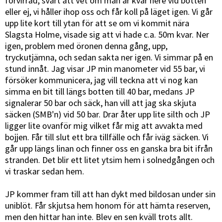
förvirrad, svårt att vet om man är kvar nere vid botten
eller ej, vi håller ihop oss och får koll på läget igen. Vi går
upp lite kort till ytan för att se om vi kommit nära
Slagsta Holme, visade sig att vi hade c.a. 50m kvar. Ner
igen, problem med öronen denna gång, upp,
tryckutjämna, och sedan sakta ner igen. Vi simmar på en
stund innåt. Jag visar JP min manometer vid 55 bar, vi
försöker kommunicera, jag vill teckna att vi nog kan
simma en bit till längs botten till 40 bar, medans JP
signalerar 50 bar och säck, han vill att jag ska skjuta
säcken (SMB'n) vid 50 bar. Drar åter upp lite silth och JP
ligger lite ovanför mig vilket får mig att avvakta med
bojjen. Får till slut ett bra tillfälle och får iväg säcken. Vi
går upp längs linan och finner oss en ganska bra bit ifrån
stranden. Det blir ett litet ytsim hem i solnedgången och
vi traskar sedan hem.
JP kommer fram till att han dykt med bildosan under sin
uniblöt. Får skjutsa hem honom för att hämta reserven,
men den hittar han inte. Blev en sen kväll trots allt.