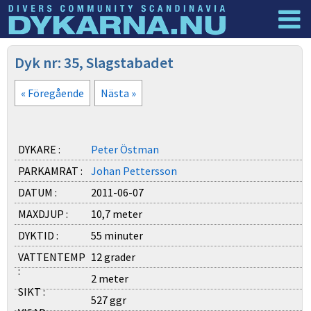
Dyknyheter
Logga in
Dyk nr: 35, Slagstabadet
« Föregående
Nästa »
DYKARE :
Peter Östman
PARKAMRAT :
Johan Pettersson
DATUM :
2011-06-07
MAXDJUP :
10,7 meter
DYKTID :
55 minuter
VATTENTEMP
12 grader
:
2 meter
SIKT :
527 ggr