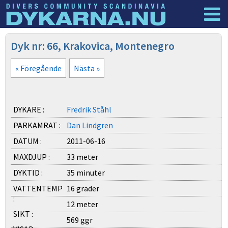
Dyknyheter
Logga in
Dyk nr: 66, Krakovica, Montenegro
« Föregående
Nästa »
DYKARE :
Fredrik Ståhl
PARKAMRAT :
Dan Lindgren
DATUM :
2011-06-16
MAXDJUP :
33 meter
DYKTID :
35 minuter
VATTENTEMP
16 grader
:
12 meter
SIKT :
569 ggr