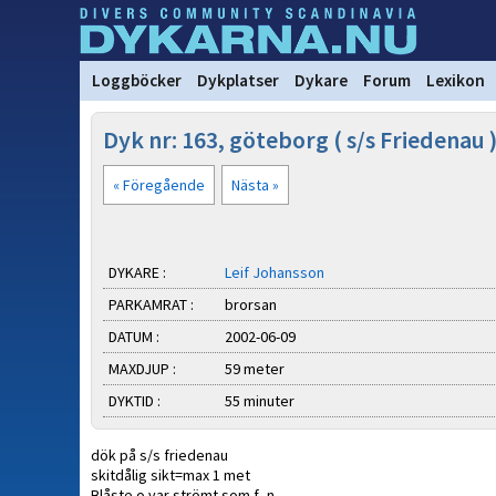
Loggböcker
Dykplatser
Dykare
Forum
Lexikon
Dyk nr: 163, göteborg ( s/s Friedenau 
« Föregående
Nästa »
DYKARE :
Leif Johansson
PARKAMRAT :
brorsan
DATUM :
2002-06-09
MAXDJUP :
59 meter
DYKTID :
55 minuter
dök på s/s friedenau
skitdålig sikt=max 1 met
Blåste o var strömt som f_n ,