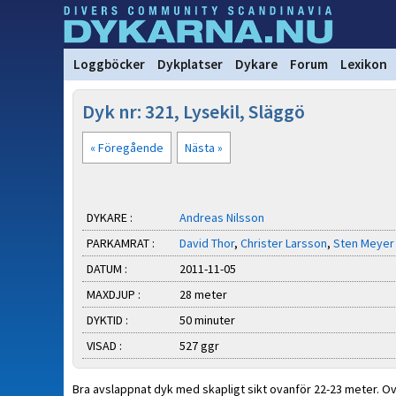
Loggböcker
Dykplatser
Dykare
Forum
Lexikon
Dyk nr: 321, Lysekil, Släggö
« Föregående
Nästa »
DYKARE :
Andreas Nilsson
PARKAMRAT :
David Thor
,
Christer Larsson
,
Sten Meyer
DATUM :
2011-11-05
MAXDJUP :
28 meter
DYKTID :
50 minuter
VISAD :
527 ggr
Bra avslappnat dyk med skapligt sikt ovanför 22-23 meter. Ovan