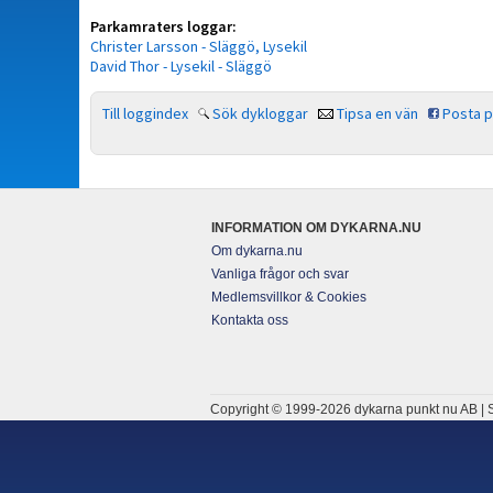
Parkamraters loggar:
Christer Larsson - Släggö, Lysekil
David Thor - Lysekil - Släggö
Till loggindex
Sök dykloggar
Tipsa en vän
Posta 
INFORMATION OM DYKARNA.NU
Om dykarna.nu
Vanliga frågor och svar
Medlemsvillkor & Cookies
Kontakta oss
Copyright © 1999-2026 dykarna punkt nu AB | S