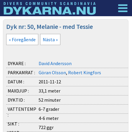
Dyknyheter
Logga in
Dyk nr: 50, Melanie - med Tessie
« Föregående
Nästa »
DYKARE :
David Andersson
PARKAMRAT :
Göran Olsson
,
Robert Kingfors
DATUM :
2011-11-12
MAXDJUP :
33,1 meter
DYKTID :
52 minuter
VATTENTEMP
6-7 grader
:
4-6 meter
SIKT :
722 ggr