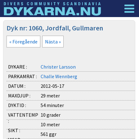
Dyknyheter
Logga in
Dyk nr: 1060, Jordfall, Gullmaren
« Föregående
Nästa »
DYKARE :
Christer Larsson
PARKAMRAT :
Challe Wennberg
DATUM :
2012-05-17
MAXDJUP :
29 meter
DYKTID :
54 minuter
VATTENTEMP
10 grader
:
10 meter
SIKT :
561 ggr